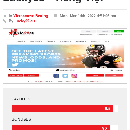
In
Vietnamese Betting
Mon, Mar 14th, 2022 4:51:06 pm
By
Lucky99.eu
PAYOUTS
9.5
BONUSES
9.2