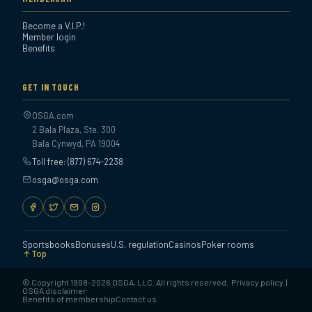
Become a V.I.P.!
Member login
Benefits
GET IN TOUCH
OSGA.com
2 Bala Plaza, Ste. 300
Bala Cynwyd, PA 19004
Toll free: (877) 674-2238
osga@osga.com
Sportsbooks
Bonuses
U.S. regulation
Casinos
Poker rooms
Top
© Copyright 1998-2026 OSGA, LLC. All rights reserved.
Privacy policy
|
OSGA disclaimer
Benefits of membership
Contact us