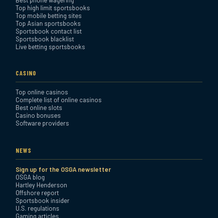
Best phone wagering
Review
Top high limit sportsbooks
Top mobile betting sites
Top Asian sportsbooks
Sportsbook contact list
Sportsbook blacklist
Live betting sportsbooks
CASINO
Top online casinos
Complete list of online casinos
Best online slots
Casino bonuses
Software providers
NEWS
Sign up for the OSGA newsletter
OSGA blog
Hartley Henderson
Offshore report
Sportsbook insider
U.S. regulations
Gaming articles