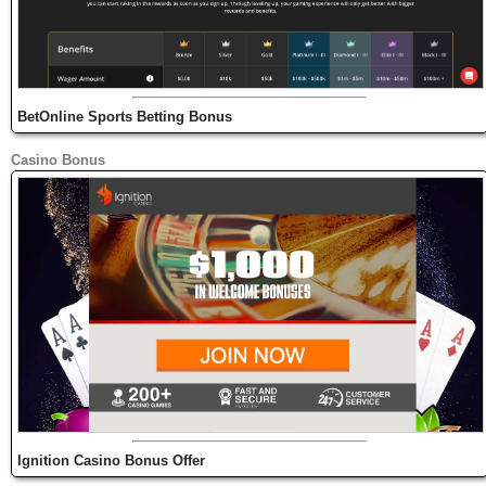
BetOnline Sports Betting Bonus
Casino Bonus
Ignition Casino Bonus Offer