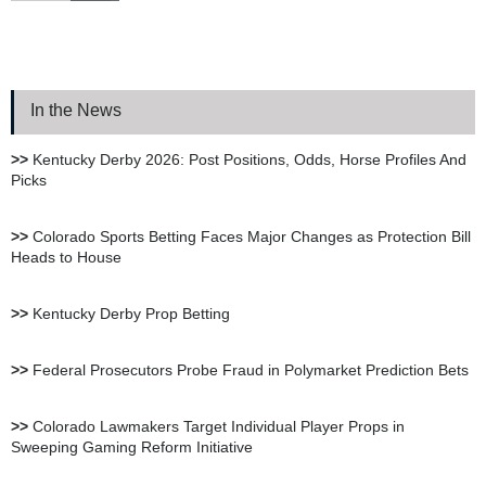
Bookie.ag Sportsbook
Review
In the News
XBet Sportsbook Review
>>
Kentucky Derby 2026: Post Positions, Odds, Horse Profiles And
Picks
bet105 Sportsbook Review
>>
Colorado Sports Betting Faces Major Changes as Protection Bill
Heads to House
BetUS Sportsbook Review
>>
Kentucky Derby Prop Betting
BetOnline Sportsbook
>>
Federal Prosecutors Probe Fraud in Polymarket Prediction Bets
Review
>>
Colorado Lawmakers Target Individual Player Props in
Sweeping Gaming Reform Initiative
YouWager Sportsbook
Review