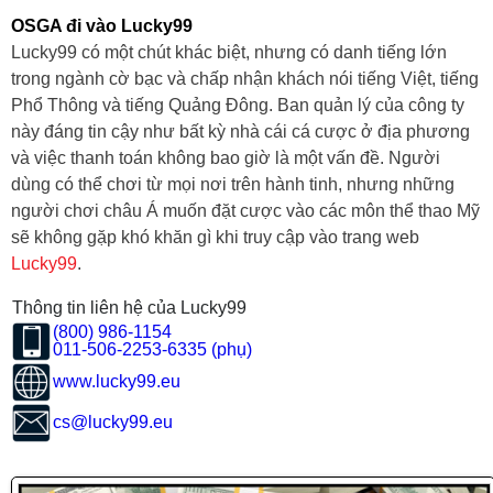
OSGA đi vào Lucky99
Lucky99 có một chút khác biệt, nhưng có danh tiếng lớn
trong ngành cờ bạc và chấp nhận khách nói tiếng Việt, tiếng
Phổ Thông và tiếng Quảng Đông. Ban quản lý của công ty
này đáng tin cậy như bất kỳ nhà cái cá cược ở địa phương
và việc thanh toán không bao giờ là một vấn đề. Người
dùng có thể chơi từ mọi nơi trên hành tinh, nhưng những
người chơi châu Á muốn đặt cược vào các môn thể thao Mỹ
sẽ không gặp khó khăn gì khi truy cập vào trang web
Lucky99
.
Thông tin liên hệ của Lucky99
(800) 986-1154
011-506-2253-6335 (phụ)
www.lucky99.eu
cs@lucky99.eu