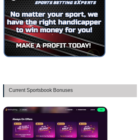
Current Sportsbook Bonuses