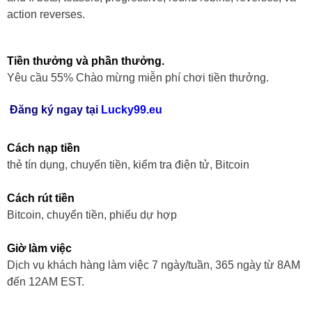
action reverses.
Tiền thưởng và phần thưởng.
Yêu cầu 55% Chào mừng miễn phí chơi tiền thưởng.
Đăng ký ngay tại
Lucky99.eu
Cách nạp tiền
thẻ tín dụng, chuyển tiền, kiểm tra điện tử, Bitcoin
Cách rút tiền
Bitcoin, chuyển tiền, phiếu dự hợp
Giờ làm việc
Dịch vụ khách hàng làm việc 7 ngày/tuần, 365 ngày từ 8AM
đến 12AM EST.