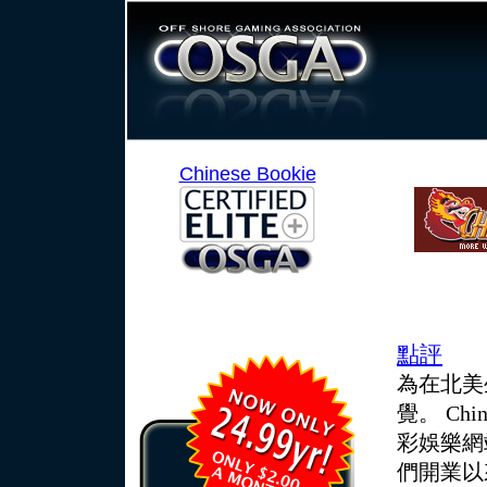
Chinese Bookie
點評
為在北美
覺。 Ch
彩娛樂網
們開業以