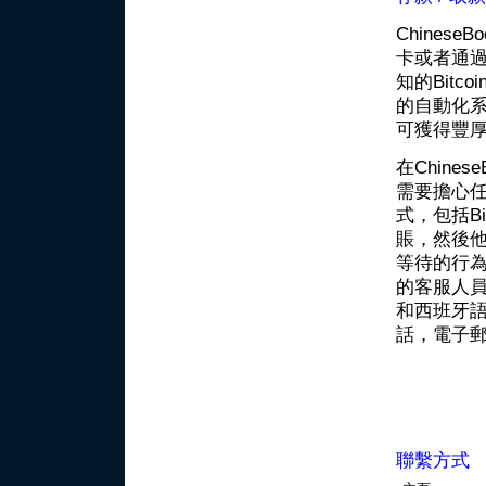
OFFSHORE REPORT
CAPPER VIDEO REPORTS
TOP ASIAN BOOKIES
SPORTSBOOK INSIDER
OSGA COMPLAINT FORM
TOP TEASER BOOKS
Chine
U.S. REGULATIONS
TOP PARLAY BOOKS
GAMING ARTICLES
卡或者通
TOP ONLINE BOOKS
WORLD GAMING NEWS
PRESS RELEASES
知的Bit
BLACKLIST UPDATES
的自動化
可獲得豐
在Chin
需要擔心
式，包括B
賬，然後
等待的行
的客服人
和西班牙
話，電子
聯繫方式