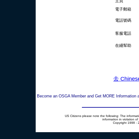
主頁
電子郵箱
電話號碼
客服電話
在綫幫助
去 Chines
Become an OSGA Member and Get MORE Information abo
US Citizens please note the following: The informati
information in violation of
Copyright 1998 - 